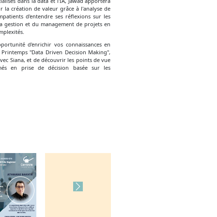
ialisés dans la data et l'IA, Jawad apportera
 la création de valeur grâce à l'analyse de
atients d'entendre ses réflexions sur les
e la gestion et du management de projets en
mplexités.
ortunité d'enrichir vos connaissances en
 Printemps "Data Driven Decision Making",
vec Siana, et de découvrir les points de vue
més en prise de décision basée sur les
Next