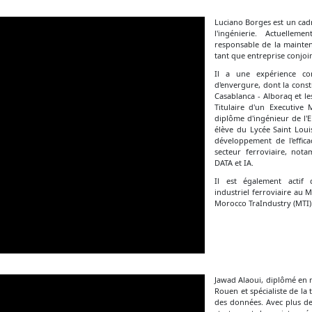
Luciano Borges est un cadr
l'ingénierie. Actuellem
responsable de la mainten
tant que entreprise conjoi
Il a une expérience con
d'envergure, dont la const
Casablanca - Alboraq et l
Titulaire d'un Executive
diplôme d'ingénieur de l'
élève du Lycée Saint Louis
développement de l'effica
secteur ferroviaire, nota
DATA et IA.
Il est également actif
industriel ferroviaire au 
Morocco TraIndustry (MTI)
Jawad Alaoui, diplômé en 
Rouen et spécialiste de la
des données. Avec plus de