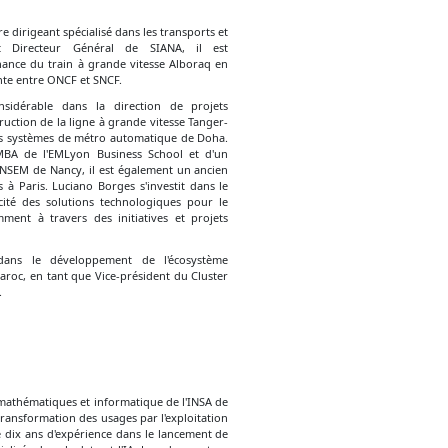
e dirigeant spécialisé dans les transports et
ent Directeur Général de SIANA, il est
ance du train à grande vitesse Alboraq en
nte entre ONCF et SNCF.
sidérable dans la direction de projets
ruction de la ligne à grande vitesse Tanger-
es systèmes de métro automatique de Doha.
 MBA de l'EMLyon Business School et d'un
ENSEM de Nancy, il est également un ancien
 à Paris. Luciano Borges s'investit dans le
cité des solutions technologiques pour le
mment à travers des initiatives et projets
 dans le développement de l'écosystème
Maroc, en tant que Vice-président du Cluster
.
mathématiques et informatique de l'INSA de
 transformation des usages par l'exploitation
 dix ans d'expérience dans le lancement de