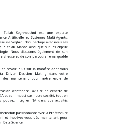
l Fallah Seghrouchni est une experte
ence Artificielle et Systèmes Multi-Agents.
esseure Seghrouchni partage avec nous ses
rique et au Maroc, ainsi que sur les enjeux
ologie. Nous discutons également de son
hercheuse et de son parcours remarquable
 à en savoir plus sur la manière dont vous
ta Driven Decision Making dans votre
ous dès maintenant pour notre école de
.
asion d'entendre l'avis d'une experte de
A et son impact sur notre société, tout en
pouvez intégrer l'IA dans vos activités
iscussion passionnante avec la Professeure
ni et inscrivez-vous dès maintenant pour
n Data Science !