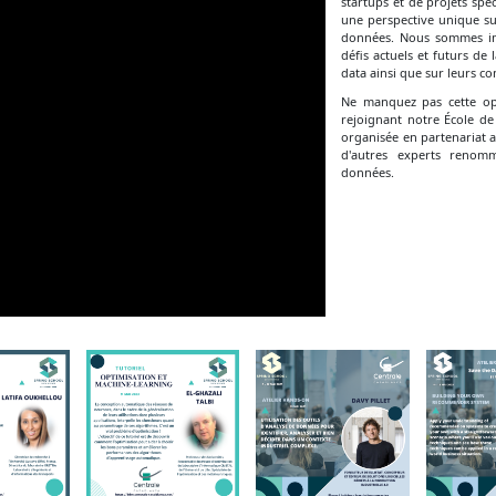
startups et de projets spéc
une perspective unique sur
données. Nous sommes imp
défis actuels et futurs d
data ainsi que sur leurs co
Ne manquez pas cette opp
rejoignant notre École de
organisée en partenariat a
d'autres experts renom
données.