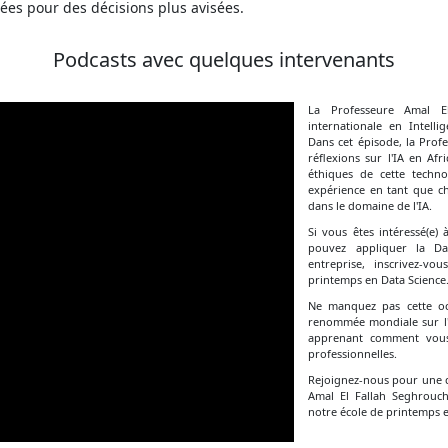
nées pour des décisions plus avisées.
Podcasts avec quelques intervenants
La Professeure Amal E
internationale en Intellig
Dans cet épisode, la Prof
réflexions sur l'IA en Af
éthiques de cette techn
expérience en tant que c
dans le domaine de l'IA.
Si vous êtes intéressé(e)
pouvez appliquer la Da
entreprise, inscrivez-v
printemps en Data Science
Ne manquez pas cette occ
renommée mondiale sur l'I
apprenant comment vous 
professionnelles.
Rejoignez-nous pour une d
Amal El Fallah Seghrouch
notre école de printemps e