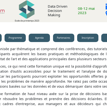
Data Driven
08-12 mai
Decision
2023
Making
Ecole de printemps 2023
Programme
Agenda
Partenaires
Inscription
nisée par thématique et comprend des conférences, des tutoriels 
icipants acquièrent les bases pratiques et méthodologiques de l
tat de l'art et des applications principales dans plusieurs secteurs 
ces, ce qui rend cette formation unique est la possibilité d'approfo
isation d'outils accessibles pour le traitement et l'analyse de
car les participants pourront exploiter les opportunités offerte
e les problèmes de manière approfondie. Ne ratez pas cette occa
ions basées sur les données et de vous démarquer dans votre secte
e formation de haut niveau axée sur la prise de décisions ba
 résoudre les problèmes et prendre des décisions éclairées. El
x cadres d'entreprise, aux managers et aux décideurs qui ch