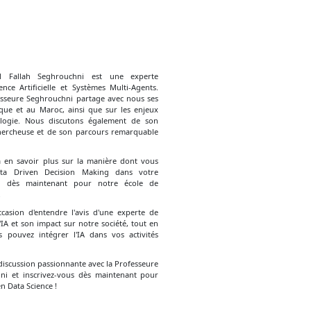
l Fallah Seghrouchni est une experte
ence Artificielle et Systèmes Multi-Agents.
esseure Seghrouchni partage avec nous ses
rique et au Maroc, ainsi que sur les enjeux
ologie. Nous discutons également de son
hercheuse et de son parcours remarquable
 à en savoir plus sur la manière dont vous
ta Driven Decision Making dans votre
ous dès maintenant pour notre école de
.
asion d'entendre l'avis d'une experte de
A et son impact sur notre société, tout en
pouvez intégrer l'IA dans vos activités
iscussion passionnante avec la Professeure
ni et inscrivez-vous dès maintenant pour
n Data Science !