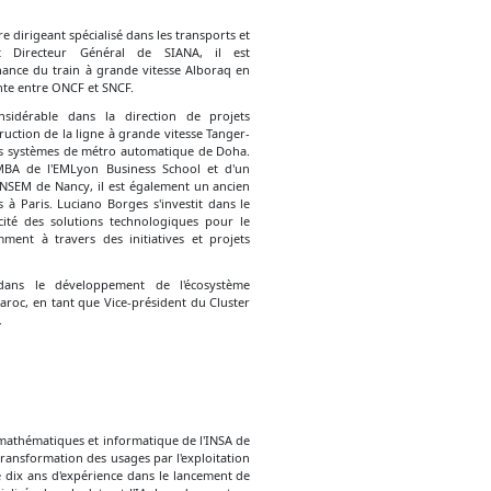
e dirigeant spécialisé dans les transports et
ent Directeur Général de SIANA, il est
ance du train à grande vitesse Alboraq en
nte entre ONCF et SNCF.
sidérable dans la direction de projets
ruction de la ligne à grande vitesse Tanger-
es systèmes de métro automatique de Doha.
 MBA de l'EMLyon Business School et d'un
ENSEM de Nancy, il est également un ancien
 à Paris. Luciano Borges s'investit dans le
cité des solutions technologiques pour le
mment à travers des initiatives et projets
 dans le développement de l'écosystème
Maroc, en tant que Vice-président du Cluster
.
mathématiques et informatique de l'INSA de
 transformation des usages par l'exploitation
 dix ans d'expérience dans le lancement de