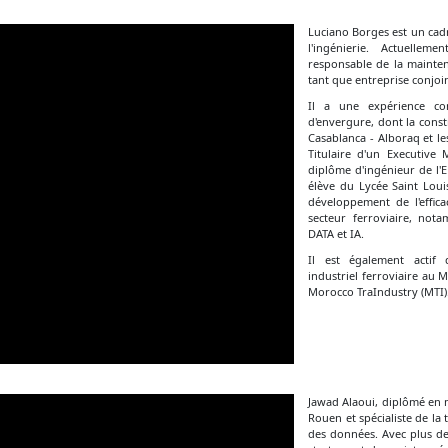
Luciano Borges est un cadr
l'ingénierie. Actuellem
responsable de la mainten
tant que entreprise conjoi
Il a une expérience con
d'envergure, dont la const
Casablanca - Alboraq et l
Titulaire d'un Executive
diplôme d'ingénieur de l'
élève du Lycée Saint Louis
développement de l'effica
secteur ferroviaire, nota
DATA et IA.
Il est également actif
industriel ferroviaire au 
Morocco TraIndustry (MTI)
Jawad Alaoui, diplômé en 
Rouen et spécialiste de la
des données. Avec plus de