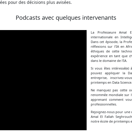
nées pour des décisions plus avisées.
Podcasts avec quelques intervenants
La Professeure Amal E
internationale en Intellig
Dans cet épisode, la Prof
réflexions sur l'IA en Af
éthiques de cette techn
expérience en tant que c
dans le domaine de l'IA.
Si vous êtes intéressé(e)
pouvez appliquer la Da
entreprise, inscrivez-v
printemps en Data Science
Ne manquez pas cette occ
renommée mondiale sur l'I
apprenant comment vous 
professionnelles.
Rejoignez-nous pour une d
Amal El Fallah Seghrouch
notre école de printemps e