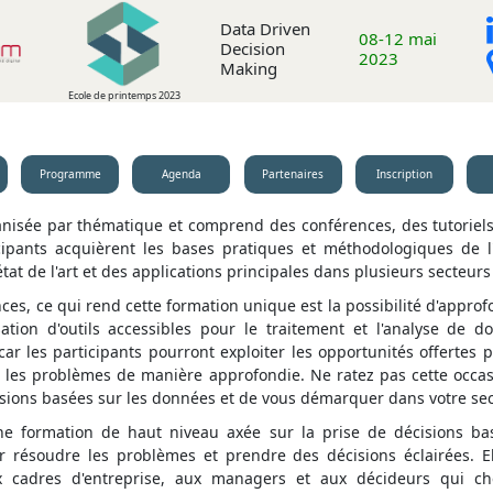
Data Driven
08-12 mai
Decision
2023
Making
Ecole de printemps 2023
Programme
Agenda
Partenaires
Inscription
nisée par thématique et comprend des conférences, des tutoriels 
icipants acquièrent les bases pratiques et méthodologiques de l
tat de l'art et des applications principales dans plusieurs secteurs 
ces, ce qui rend cette formation unique est la possibilité d'approfo
isation d'outils accessibles pour le traitement et l'analyse de
car les participants pourront exploiter les opportunités offerte
e les problèmes de manière approfondie. Ne ratez pas cette occa
ions basées sur les données et de vous démarquer dans votre secte
e formation de haut niveau axée sur la prise de décisions ba
 résoudre les problèmes et prendre des décisions éclairées. El
x cadres d'entreprise, aux managers et aux décideurs qui ch