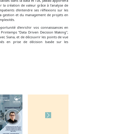
ialisés dans la data et l'IA, Jawad apportera
 la création de valeur grâce à l'analyse de
atients d'entendre ses réflexions sur les
e la gestion et du management de projets en
mplexités.
ortunité d'enrichir vos connaissances en
 Printemps "Data Driven Decision Making",
vec Siana, et de découvrir les points de vue
més en prise de décision basée sur les
Next