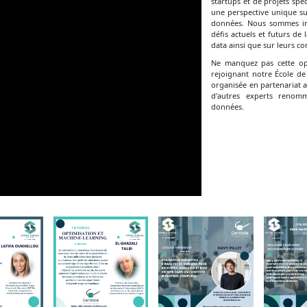
startups et de projets spéc
une perspective unique sur
données. Nous sommes imp
défis actuels et futurs d
data ainsi que sur leurs co
Ne manquez pas cette opp
rejoignant notre École de
organisée en partenariat a
d'autres experts renom
données.